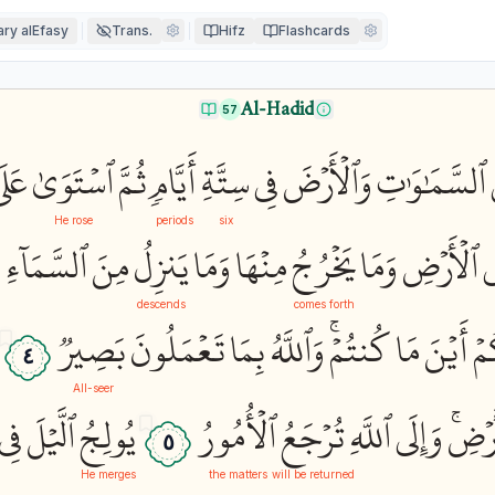
ry alEfasy
Trans.
Hifz
Flashcards
Al-Hadid
57
ٱلسَّمَٰوَٰتِ
وَٱلۡأَرۡضَ
فِي
سِتَّةِ
أَيَّامٖ
ثُمَّ
ٱسۡتَوَىٰ
عَلَ
He rose
periods
six
ي
ٱلۡأَرۡضِ
وَمَا
يَخۡرُجُ
مِنۡهَا
وَمَا
يَنزِلُ
مِنَ
ٱلسَّمَآءِ
و
descends
comes forth
مۡ
أَيۡنَ
مَا
كُنتُمۡۚ
وَٱللَّهُ
بِمَا
تَعۡمَلُونَ
بَصِيرٞ
٤
All-seer
َرۡضِۚ
وَإِلَى
ٱللَّهِ
تُرۡجَعُ
ٱلۡأُمُورُ
يُولِجُ
ٱلَّيۡلَ
فِي
٥
He merges
the matters
will be returned