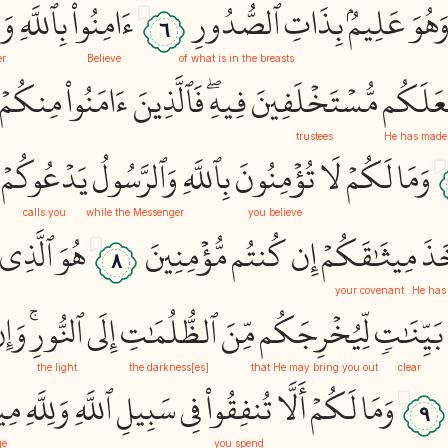
َهُوَ
عَلِيمُۢ
بِذَاتِ
ٱلصُّدُورِ
ءَامِنُواْ
بِٱللَّهِ
وَر
٦
er
Believe
of what is in the breasts
َلَكُم
مُّسۡتَخۡلَفِينَ
فِيهِۖ
فَٱلَّذِينَ
ءَامَنُواْ
مِنكُمۡ
trustees
He has made
وَمَا
لَكُمۡ
لَا
تُؤۡمِنُونَ
بِٱللَّهِ
وَٱلرَّسُولُ
يَدۡعُوكُمۡ
calls you
while the Messenger
you believe
َذَ
مِيثَٰقَكُمۡ
إِن
كُنتُم
مُّؤۡمِنِينَ
هُوَ
ٱلَّذِي
٨
your covenant
He has
بَيِّنَٰتٖ
لِّيُخۡرِجَكُم
مِّنَ
ٱلظُّلُمَٰتِ
إِلَى
ٱلنُّورِۚ
وَإِن
the light
the darkness[es]
that He may bring you out
clear
وَمَا
لَكُمۡ
أَلَّا
تُنفِقُواْ
فِي
سَبِيلِ
ٱللَّهِ
وَلِلَّهِ
مِي
٩
ge
you spend