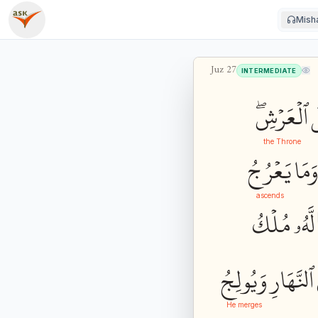
Misha
Juz
27
INTERMEDIATE
ى
ٱلۡعَرۡشِۖ
the Throne
َمَا
يَعۡرُجُ
ascends
لَّهُۥ
مُلۡكُ
ٱلنَّهَارِ
وَيُولِجُ
He merges