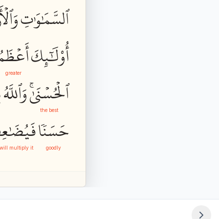
ٱلسَّمَٰوَٰتِ
وَٱلۡأ
أُوْلَٰٓئِكَ
أَعۡظَمُ
greater
ٱلۡحُسۡنَىٰۚ
وَٱللَّهُ
ب
the best
حَسَنٗا
فَيُضَٰعِف
will multiply it
goodly