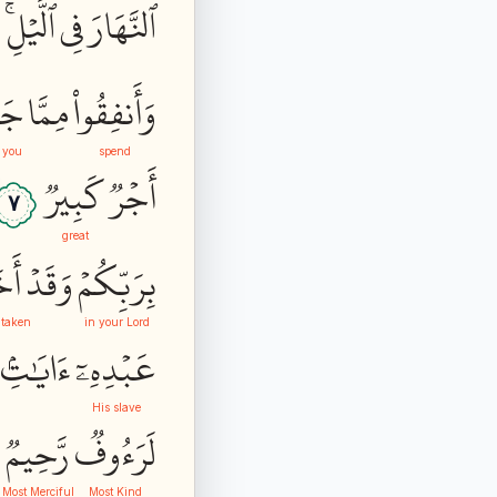
ٱلنَّهَارَ
فِي
ٱلَّيۡلِۚ
و
وَأَنفِقُواْ
مِمَّا
جَع
 you
spend
أَجۡرٞ
كَبِيرٞ
٧
great
بِرَبِّكُمۡ
وَقَدۡ
أَخ
 taken
in your Lord
عَبۡدِهِۦٓ
ءَايَٰتِۢ
His slave
لَرَءُوفٞ
رَّحِيمٞ
Most Merciful
Most Kind