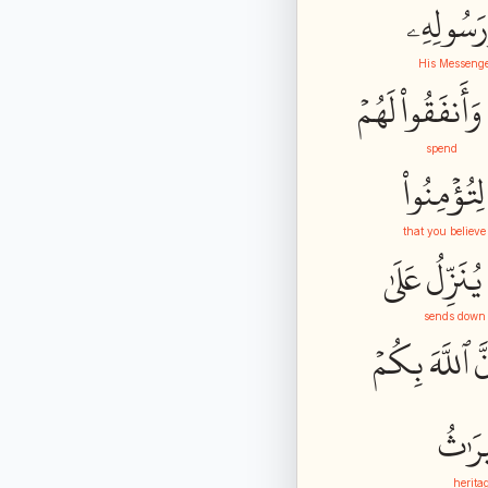
َسُولِهِۦ
His Messeng
وَأَنفَقُواْ
لَهُمۡ
spend
لِتُؤۡمِنُواْ
that you believe
يُنَزِّلُ
عَلَىٰ
sends down
َّ
ٱللَّهَ
بِكُمۡ
رَٰثُ
herita