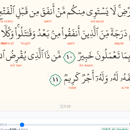
َرۡضِۚ
لَا
يَسۡتَوِي
مِنكُم
مَّنۡ
أَنفَقَ
مِن
قَبۡلِ
ٱلۡفَتۡح
he victory
spent
are equal
دَرَجَةٗ
مِّنَ
ٱلَّذِينَ
أَنفَقُواْ
مِنۢ
بَعۡدُ
وَقَٰتَلُواْۚ
وَكُلّٗا
mised
But to all
fought
spent
degree
ِمَا
تَعۡمَلُونَ
خَبِيرٞ
مَّن
ذَا
ٱلَّذِي
يُقۡرِضُ
ٱلل
١٠
will loan
All-Aware
َهُۥ
لَهُۥ
وَلَهُۥٓ
أَجۡرٞ
كَرِيمٞ
١١
noble
so He 
538
604
1
Page
538
of 604
57. Al-Hadid