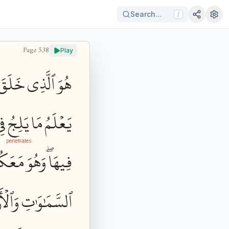
Search...
/
Page
538
Play
هُوَ
ٱلَّذِي
خَلَقَ
يَعۡلَمُ
مَا
يَلِجُ
فِ
penetrates
فِيهَاۖ
وَهُوَ
مَعَكُ
ٱلسَّمَٰوَٰتِ
وَٱلۡأ