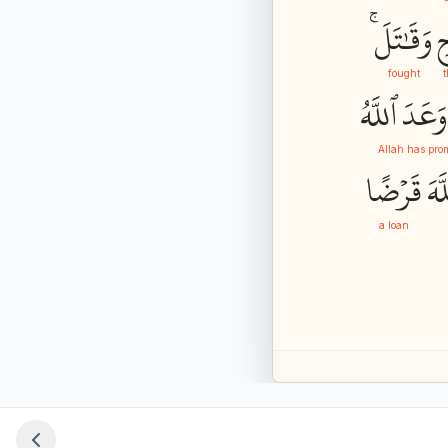
ِ
وَقَٰتَلَۚ
fought
t
وَعَدَ
ٱللَّهُ
Allah has pro
َّهَ
قَرۡضًا
a loan