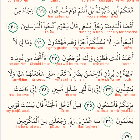
Your evil omen
painful
surely will touch you
surely, we will stone yo
مَّعَكُمۡ
أَئِن
ذُكِّرۡتُمۚ
بَلۡ
أَنتُمۡ
قَوۡمٞ
مُّسۡرِفُونَ
وَجَآءَ
مِنۡ
١٩
transgressing
you are admonished
أَقۡصَا
ٱلۡمَدِينَةِ
رَجُلٞ
يَسۡعَىٰ
قَالَ
يَٰقَوۡمِ
ٱتَّبِعُواْ
ٱلۡمُرۡسَلِينَ
٢٠
Follow
running
a man
the city
farthest end
ٱتَّبِعُواْ
مَن
لَّا
يَسۡ‍َٔلُكُمۡ
أَجۡرٗا
وَهُم
مُّهۡتَدُونَ
وَمَا
لِيَ
لَآ
٢١
rightly guided
any payment
ask you
Follow
أَعۡبُدُ
ٱلَّذِي
فَطَرَنِي
وَإِلَيۡهِ
تُرۡجَعُونَ
ءَأَتَّخِذُ
مِن
دُونِهِۦٓ
٢٢
besides Him
Should I take
you will be returned
created me
I worship
ءَالِهَةً
إِن
يُرِدۡنِ
ٱلرَّحۡمَٰنُ
بِضُرّٖ
لَّا
تُغۡنِ
عَنِّي
شَفَٰعَتُهُمۡ
شَيۡ‍ٔٗا
وَلَا
anything
their intercession
will avail
any harm
intends for me
gods
يُنقِذُونِ
إِنِّيٓ
إِذٗا
لَّفِي
ضَلَٰلٖ
مُّبِينٍ
إِنِّيٓ
ءَامَنتُ
٢٤
٢٣
[I] have believed
an error
they save me
بِرَبِّكُمۡ
فَٱسۡمَعُونِ
قِيلَ
ٱدۡخُلِ
ٱلۡجَنَّةَۖ
قَالَ
يَٰلَيۡتَ
قَوۡمِي
٢٥
my people
`O would that!
Enter
so listen to me
in your Lord
يَعۡلَمُونَ
بِمَا
غَفَرَ
لِي
رَبِّي
وَجَعَلَنِي
مِنَ
ٱلۡمُكۡرَمِينَ
٢٦
the honored ones
placed me
has forgiven
٢٧