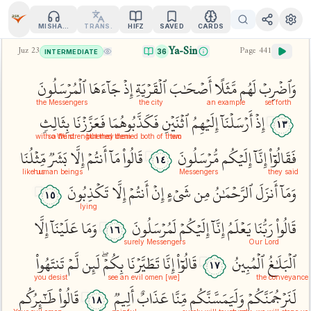
MISHARY
TRANS.
HIFZ
SAVED
CARDS
Ya-Sin
Juz
23
Page
441
36
INTERMEDIATE
وَٱضۡرِبۡ
لَهُم
مَّثَلًا
أَصۡحَٰبَ
ٱلۡقَرۡيَةِ
إِذۡ
جَآءَهَا
ٱلۡمُرۡسَلُونَ
the Messengers
the city
an example
set forth
إِذۡ
أَرۡسَلۡنَآ
إِلَيۡهِمُ
ٱثۡنَيۡنِ
فَكَذَّبُوهُمَا
فَعَزَّزۡنَا
بِثَالِثٖ
١٣
with a third
so We strengthened them
but they denied both of them
two
فَقَالُوٓاْ
إِنَّآ
إِلَيۡكُم
مُّرۡسَلُونَ
قَالُواْ
مَآ
أَنتُمۡ
إِلَّا
بَشَرٞ
مِّثۡلُنَا
١٤
like us
human beings
Messengers
they said
وَمَآ
أَنزَلَ
ٱلرَّحۡمَٰنُ
مِن
شَيۡءٍ
إِنۡ
أَنتُمۡ
إِلَّا
تَكۡذِبُونَ
١٥
lying
قَالُواْ
رَبُّنَا
يَعۡلَمُ
إِنَّآ
إِلَيۡكُمۡ
لَمُرۡسَلُونَ
وَمَا
عَلَيۡنَآ
إِلَّا
١٦
surely Messengers
Our Lord
ٱلۡبَلَٰغُ
ٱلۡمُبِينُ
قَالُوٓاْ
إِنَّا
تَطَيَّرۡنَا
بِكُمۡۖ
لَئِن
لَّمۡ
تَنتَهُواْ
١٧
you desist
[we] see an evil omen
the conveyance
لَنَرۡجُمَنَّكُمۡ
وَلَيَمَسَّنَّكُم
مِّنَّا
عَذَابٌ
أَلِيمٞ
قَالُواْ
طَٰٓئِرُكُم
١٨