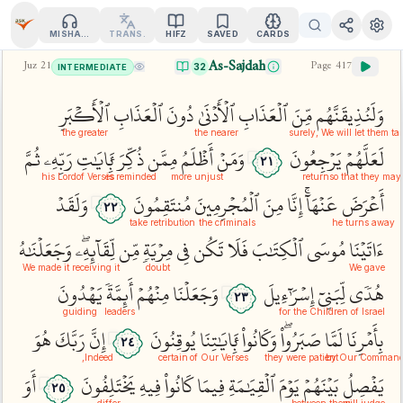
MISHARY
TRANS.
HIFZ
SAVED
CARDS
As-Sajdah
Juz
21
Page
417
32
INTERMEDIATE
وَلَنُذِيقَنَّهُم
مِّنَ
ٱلۡعَذَابِ
ٱلۡأَدۡنَىٰ
دُونَ
ٱلۡعَذَابِ
ٱلۡأَكۡبَرِ
the greater
the nearer
surely, We will let them tas
لَعَلَّهُمۡ
يَرۡجِعُونَ
وَمَنۡ
أَظۡلَمُ
مِمَّن
ذُكِّرَ
بِ‍َٔايَٰتِ
رَبِّهِۦ
ثُمَّ
٢١
his Lord
of Verses
is reminded
more unjust
return
so that they may
أَعۡرَضَ
عَنۡهَآۚ
إِنَّا
مِنَ
ٱلۡمُجۡرِمِينَ
مُنتَقِمُونَ
وَلَقَدۡ
٢٢
take retribution
the criminals
he turns away
ءَاتَيۡنَا
مُوسَى
ٱلۡكِتَٰبَ
فَلَا
تَكُن
فِي
مِرۡيَةٖ
مِّن
لِّقَآئِهِۦۖ
وَجَعَلۡنَٰهُ
We made it
receiving it
doubt
We gave
هُدٗى
لِّبَنِيٓ
إِسۡرَٰٓءِيلَ
وَجَعَلۡنَا
مِنۡهُمۡ
أَئِمَّةٗ
يَهۡدُونَ
٢٣
guiding
leaders
for the Children of Israel
بِأَمۡرِنَا
لَمَّا
صَبَرُواْۖ
وَكَانُواْ
بِ‍َٔايَٰتِنَا
يُوقِنُونَ
إِنَّ
رَبَّكَ
هُوَ
٢٤
Indeed,
certain
of Our Verses
they were patient
by Our Comman
يَفۡصِلُ
بَيۡنَهُمۡ
يَوۡمَ
ٱلۡقِيَٰمَةِ
فِيمَا
كَانُواْ
فِيهِ
يَخۡتَلِفُونَ
أَوَ
٢٥
differ
between them
will judge