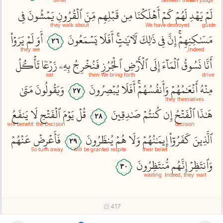
لَمۡ
يَهۡدِ
لَهُمۡ
كَمۡ
أَهۡلَكۡنَا
مِن
قَبۡلِهِم
مِّنَ
ٱلۡقُرُونِ
يَمۡشُونَ
فِي
they walk about
We have destroyed
guide
مَسَٰكِنِهِمۡۚ
إِنَّ
فِي
ذَٰلِكَ
لَأٓيَٰتٍۚ
أَفَلَا
يَسۡمَعُونَ
أَوَ
لَمۡ
يَرَوۡاْ
٢٦
they see
Indeed,
أَنَّا
نَسُوقُ
ٱلۡمَآءَ
إِلَى
ٱلۡأَرۡضِ
ٱلۡجُرُزِ
فَنُخۡرِجُ
بِهِۦ
زَرۡعٗا
تَأۡكُلُ
eat
then We bring forth
drive
مِنۡهُ
أَنۡعَٰمُهُمۡ
وَأَنفُسُهُمۡۚ
أَفَلَا
يُبۡصِرُونَ
وَيَقُولُونَ
مَتَىٰ
٢٧
they themselves
هَٰذَا
ٱلۡفَتۡحُ
إِن
كُنتُمۡ
صَٰدِقِينَ
قُلۡ
يَوۡمَ
ٱلۡفَتۡحِ
لَا
يَنفَعُ
٢٨
will benefit
the Decision
decision
ٱلَّذِينَ
كَفَرُوٓاْ
إِيمَٰنُهُمۡ
وَلَا
هُمۡ
يُنظَرُونَ
فَأَعۡرِضۡ
عَنۡهُمۡ
٢٩
So turn away
will be granted respite
their belief
وَٱنتَظِرۡ
إِنَّهُم
مُّنتَظِرُونَ
٣٠
waiting
Indeed, they
wait
417