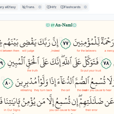
ry alEfasy
Trans.
Hifz
Flashcards
An-Naml
27
َحۡمَةٞ
لِّلۡمُؤۡمِنِينَ
إِنَّ
رَبَّكَ
يَقۡضِي
بَيۡنَهُم
بِ
٧٧
nt
between them
will judge
Indeed,
for the believers
a merc
فَتَوَكَّلۡ
عَلَى
ٱللَّهِۖ
إِنَّكَ
عَلَى
ٱلۡحَقِّ
ٱلۡمُبِينِ
٩
٧٨
the truth
So put your trust
لَا
تُسۡمِعُ
ٱلصُّمَّ
ٱلدُّعَآءَ
إِذَا
وَلَّوۡاْ
مُدۡبِرِينَ
و
٨٠
retreating
they turn back
the call
the deaf
can you cause to hear
َن
ضَلَٰلَتِهِمۡۖ
إِن
تُسۡمِعُ
إِلَّا
مَن
يُؤۡمِنُ
بِ‍َٔايَٰتِنَا
فَ
in Our Signs
you can cause to hear
their error