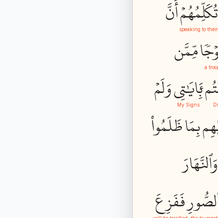
تُكَلِّمُهُمۡ
أَنَّ
speaking to the
وۡجٗا
مِّمَّن
a troo
تُم
بِ‍َٔايَٰتِي
وَلَمۡ
My Signs
D
ۡهِم
بِمَا
ظَلَمُواْ
وَٱلنَّهَارَ
لصُّورِ
فَفَزِعَ