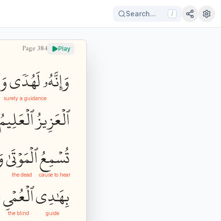
Search...
/
Page
384
Play
وَإِنَّهُۥ
لَهُدٗى
وَر
y
surely a guidance
ٱلۡعَزِيزُ
ٱلۡعَلِيمُ
تُسۡمِعُ
ٱلۡمَوۡتَىٰ
وَ
the dead
cause to hear
بِهَٰدِي
ٱلۡعُمۡيِ
ع
the blind
guide