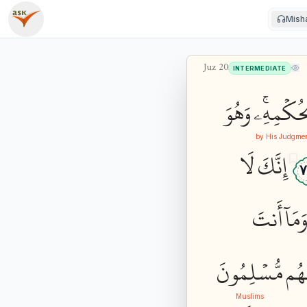
Misha
Juz
20
INTERMEDIATE
حُكۡمِهِۦۚ
وَهُوَ
by His Judgme
إِنَّكَ
لَا
٧
َمَآ
أَنتَ
هُم
مُّسۡلِمُونَ
Muslims