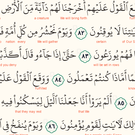
عَ
ٱلۡقَوۡلُ
عَلَيۡهِمۡ
أَخۡرَجۡنَا
لَهُمۡ
دَآبَّةٗ
مِّنَ
ٱلۡأَرۡضِ
m
a creature
We will bring forth
fulf
ايَٰتِنَا
لَا
يُوقِنُونَ
وَيَوۡمَ
نَحۡشُرُ
مِن
كُلِّ
أُمَّةٖ
فَ
٨٢
p
nation
every
We will gather
certain
of Our S
فَهُمۡ
يُوزَعُونَ
حَتَّىٰٓ
إِذَا
جَآءُو
قَالَ
أَكَذَّبۡ
٨٣
id you deny
will be set in rows
مًا
أَمَّاذَا
كُنتُمۡ
تَعۡمَلُونَ
وَوَقَعَ
ٱلۡقَوۡلُ
عَلَي
٨٤
fulfilled
kno
نَ
أَلَمۡ
يَرَوۡاْ
أَنَّا
جَعَلۡنَا
ٱلَّيۡلَ
لِيَسۡكُنُواْ
فِيهِ
٨٥
that they may rest
that We
ٰلِكَ
لَأٓيَٰتٖ
لِّقَوۡمٖ
يُؤۡمِنُونَ
وَيَوۡمَ
يُنفَخُ
فِي
ٱ
٨٦