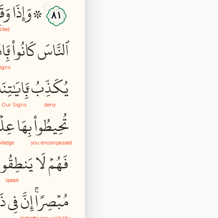
۞وَإِذَا
وَقَ
٨١
illed
ٱلنَّاسَ
كَانُواْ
بِ‍َٔ
igns
يُكَذِّبُ
بِ‍َٔايَٰتِنَا
Our Signs
deny
تُحِيطُواْ
بِهَا
عِلۡ
wledge
you encompassed
فَهُمۡ
لَا
يَنطِقُو
speak
مُبۡصِرًاۚ
إِنَّ
فِي
ذَ