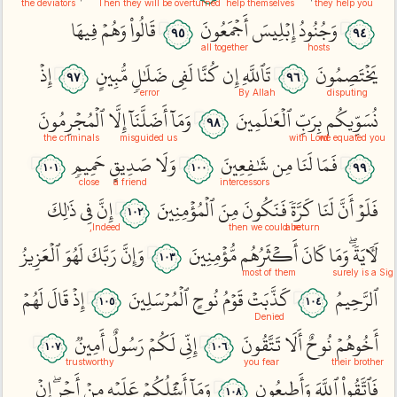
the deviators
Then they will be overturned
help themselves
they help you
وَجُنُودُ
إِبۡلِيسَ
أَجۡمَعُونَ
قَالُواْ
وَهُمۡ
فِيهَا
٩٥
٩٤
all together
hosts
يَخۡتَصِمُونَ
تَٱللَّهِ
إِن
كُنَّا
لَفِي
ضَلَٰلٖ
مُّبِينٍ
إِذۡ
٩٧
٩٦
error
By Allah
disputing
نُسَوِّيكُم
بِرَبِّ
ٱلۡعَٰلَمِينَ
وَمَآ
أَضَلَّنَآ
إِلَّا
ٱلۡمُجۡرِمُونَ
٩٨
the criminals
misguided us
with Lord
we equated you
فَمَا
لَنَا
مِن
شَٰفِعِينَ
وَلَا
صَدِيقٍ
حَمِيمٖ
٩٩
١٠١
١٠٠
close
a friend
intercessors
فَلَوۡ
أَنَّ
لَنَا
كَرَّةٗ
فَنَكُونَ
مِنَ
ٱلۡمُؤۡمِنِينَ
إِنَّ
فِي
ذَٰلِكَ
١٠٢
Indeed,
then we could be
a return
لَأٓيَةٗۖ
وَمَا
كَانَ
أَكۡثَرُهُم
مُّؤۡمِنِينَ
وَإِنَّ
رَبَّكَ
لَهُوَ
ٱلۡعَزِيزُ
١٠٣
most of them
surely is a Sig
ٱلرَّحِيمُ
كَذَّبَتۡ
قَوۡمُ
نُوحٍ
ٱلۡمُرۡسَلِينَ
إِذۡ
قَالَ
لَهُمۡ
١٠٥
١٠٤
Denied
أَخُوهُمۡ
نُوحٌ
أَلَا
تَتَّقُونَ
إِنِّي
لَكُمۡ
رَسُولٌ
أَمِينٞ
١٠٧
١٠٦
trustworthy
you fear
their brother
فَٱتَّقُواْ
ٱللَّهَ
وَأَطِيعُونِ
وَمَآ
أَسۡ‍َٔلُكُمۡ
عَلَيۡهِ
مِنۡ
أَجۡرٍۖ
إِنۡ
١٠٨