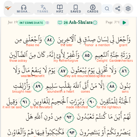
MISHARY
TRANS.
HIFZ
SAVED
CARDS
Ash-Shu'ara
Juz
19
Page
371
26
INTERMEDIATE
وَٱجۡعَل
لِّي
لِسَانَ
صِدۡقٖ
فِي
ٱلۡأٓخِرِينَ
وَٱجۡعَلۡنِي
مِن
٨٤
make me
the later
honor
a mention
grant
وَرَثَةِ
جَنَّةِ
ٱلنَّعِيمِ
وَٱغۡفِرۡ
لِأَبِيٓ
إِنَّهُۥ
كَانَ
مِنَ
ٱلضَّآلِّينَ
٨٥
those astray
my father
forgive
Delight
Garden
inheritors
وَلَا
تُخۡزِنِي
يَوۡمَ
يُبۡعَثُونَ
يَوۡمَ
لَا
يَنفَعُ
مَالٞ
وَلَا
٨٧
٨٦
wealth
will benefit
they are resurrected
disgrace me
بَنُونَ
إِلَّا
مَنۡ
أَتَى
ٱللَّهَ
بِقَلۡبٖ
سَلِيمٖ
وَأُزۡلِفَتِ
٨٩
٨٨
brought near
sound
with a heart
comes
sons
ٱلۡجَنَّةُ
لِلۡمُتَّقِينَ
وَبُرِّزَتِ
ٱلۡجَحِيمُ
لِلۡغَاوِينَ
وَقِيلَ
٩١
٩٠
it will be said
to the deviators
made manifest
for the righteous
لَهُمۡ
أَيۡنَ
مَا
كُنتُمۡ
تَعۡبُدُونَ
مِن
دُونِ
ٱللَّهِ
هَلۡ
٩٢
يَنصُرُونَكُمۡ
أَوۡ
يَنتَصِرُونَ
فَكُبۡكِبُواْ
فِيهَا
هُمۡ
وَٱلۡغَاوُۥنَ
٩٣